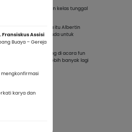
, yang mempertandingkan kelas tunggal
ih minim. Oleh karena itu Albertin
dan mendukung kaum muda untuk
 Fransiskus Assisi
ubang Buaya – Gereja
 hadir secara langsung di acara fun
pat mengundang jauh lebih banyak lagi
 mengkonfirmasi
rkati karya dan