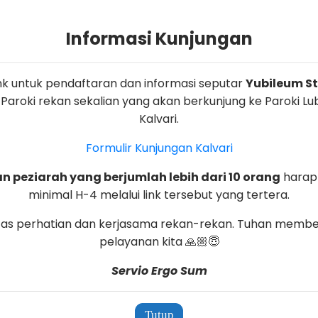
layah yang masing –masing mengirimkan atlet terbaiknya
Informasi Kunjungan
an ganda Campuran.
iasme dari omk dan juga umat gereja Kalvari dinilai mas
 dapat mengundang seluruh umat untuk berpartisipasi 
link untuk pendaftaran dan informasi seputar
Yubileum St.
 Paroki rekan sekalian yang akan berkunjung ke Paroki L
Kalvari.
ehadiran omk, suporter, penonton dan Dewan Paroki yang
 semoga di acara-acara selanjutnya yang akan dibuat da
Formulir Kunjungan Kalvari
 peziarah yang berjumlah lebih dari 10 orang
harap
2
minimal H-4 melalui link tersebut yang tertera.
tas perhatian dan kerjasama rekan-rekan. Tuhan membe
pelayanan kita 🙏🏼😇
Servio Ergo Sum
Tutup