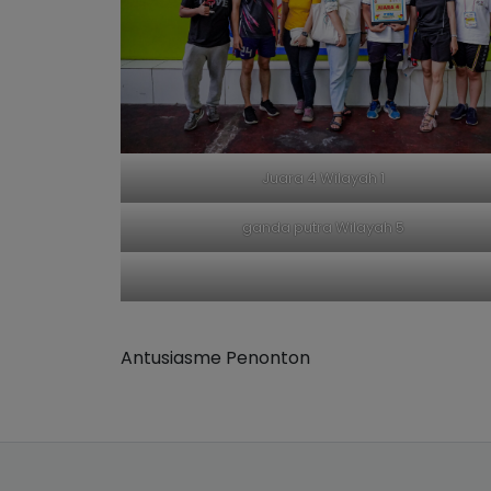
Juara 4 Wilayah 1
ganda putra Wilayah 5
Antusiasme Penonton