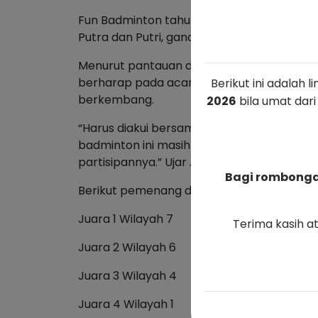
Fun Badminton tahun ini diikuti oleh 8 wi
Putra dan Putri, ganda Putra dan Putri, d
Menurut pantauan di lapangan memang antus
berharap pada acara – acara selanjutnya
Berikut ini adalah 
berkembang.
2026
bila umat dari
“Harus diakui bersama bahwa antusiasme k
badminton ini masih sangat kurang sekali,
partisipannya.” Ujar Albertin.
Bagi rombongan
Berikut pemenang dari Fun Badminton 202
Juara 1 Wilayah 7
Terima kasih a
Juara 2 Wilayah 6
Juara 3 Wilayah 4
Juara 4 Wilayah 1