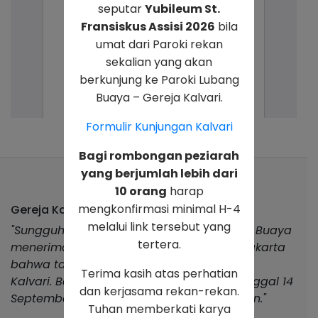
seputar
Yubileum St.
Fransiskus Assisi 2026
bila
umat dari Paroki rekan
sekalian yang akan
berkunjung ke Paroki Lubang
Buaya – Gereja Kalvari.
Formulir Kunjungan Kalvari
Bagi rombongan peziarah
yang berjumlah lebih dari
10 orang
harap
mengkonfirmasi minimal H-4
Gereja Kalvari Lubang Buaya
melalui link tersebut yang
"Sungguh indah karya Allah umat Lubang Buaya
tertera.
menerima dekrit dari Keuskupan Agung Jakarta
bahwa tanggal 1 Juli 1995 berdirilah Paroki
Terima kasih atas perhatian
Kalvari. Berkat penyelenggaraan Allah tanggal 14
dan kerjasama rekan-rekan.
September 2024, Gereja Kalvari ditahbiskan."
Tuhan memberkati karya