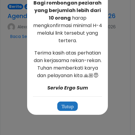
Bagi rombongan peziarah
Berita
Jadwal
yang berjumlah lebih dari
Agenda Pra-Paskah & Paskah 2026
10 orang
harap
mengkonfirmasi minimal H-4
Alexander Hadwinning Arso
•
February 12, 2026
melalui link tersebut yang
Baca Selengkapnya »
tertera.
Terima kasih atas perhatian
dan kerjasama rekan-rekan.
Tuhan memberkati karya
dan pelayanan kita 🙏🏼😇
Servio Ergo Sum
Tutup