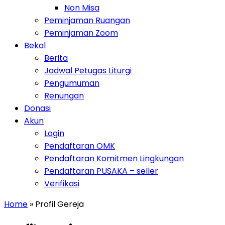
Non Misa
Peminjaman Ruangan
Peminjaman Zoom
Toggle Dropdown
Bekal
Berita
Jadwal Petugas Liturgi
Pengumuman
Renungan
Donasi
Toggle Dropdown
Akun
Login
Pendaftaran OMK
Pendaftaran Komitmen Lingkungan
Pendaftaran PUSAKA – seller
Verifikasi
Home
» Profil Gereja