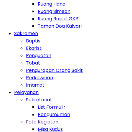
Ruang Hana
Ruang Simeon
Ruang Rapat GKP
Taman Doa Kalvari
Toggle Dropdown
Sakramen
Baptis
Ekaristi
Penguatan
Tobat
Pengurapan Orang Sakit
Perkawinan
Imamat
Toggle Dropdown
Pelayanan
Toggle Dropdown
Sekretariat
List Formulir
Pengumuman
Toggle Dropdown
Foto Kegiatan
Misa Kudus