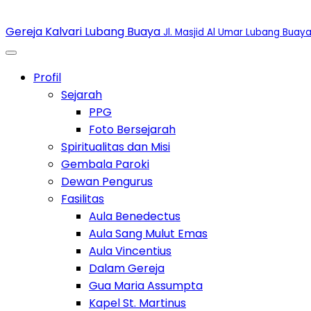
Gereja Kalvari Lubang Buaya
Jl. Masjid Al Umar Lubang Buaya
Toggle Dropdown
Profil
Toggle Dropdown
Sejarah
PPG
Foto Bersejarah
Spiritualitas dan Misi
Gembala Paroki
Dewan Pengurus
Toggle Dropdown
Fasilitas
Aula Benedectus
Aula Sang Mulut Emas
Aula Vincentius
Dalam Gereja
Gua Maria Assumpta
Kapel St. Martinus