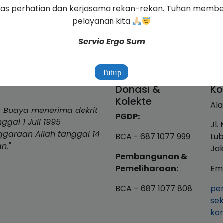
Sumber Resmi Gereja Katolik
tas perhatian dan kerjasama rekan-rekan. Tuhan membe
pelayanan kita
Servio Ergo Sum
Tutup
Donasi &
Ko
Kolekte
Ala
 Buaya menerima dekrit
PGDP:
gal 1 Juli 1995
Jl.
nggaraan Allah tanggal 14
BCA - 687 1077 999
Lub
n."
Jak
Pembangunan &
Pemeliharaan:
Ema
BCA – 687 1077 808
pe
sek
ko