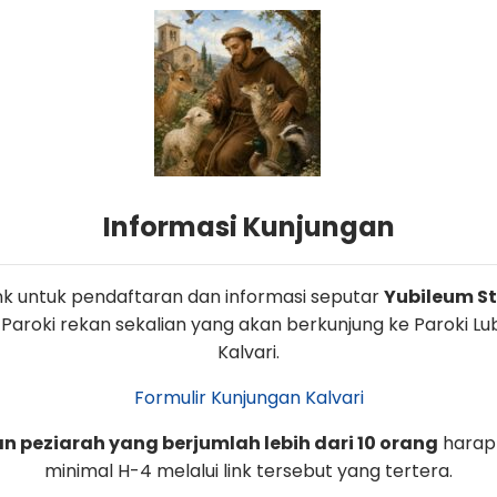
dalah dasar seluruh kehidupan Kristen, pintu masuk menuju ke
kramen-sakramen yang lain.”
 Katolik (KGK) 1213
n bahwa pembaptisan itu perlu untuk keselamatan. Karena
Informasi Kunjungan
urid-Nya untuk mewartakan Injil dan membaptis semua ora
link untuk pendaftaran dan informasi seputar
Yubileum St.
Dasar Kitab Suci
 Paroki rekan sekalian yang akan berkunjung ke Paroki L
Kalvari.
Makna Teologis Sakramen Baptis
Formulir Kunjungan Kalvari
 Cara Administrasi Baptisan di Paroki Kalvari Lubang B
 peziarah yang berjumlah lebih dari 10 orang
harap
minimal H-4 melalui link tersebut yang tertera.