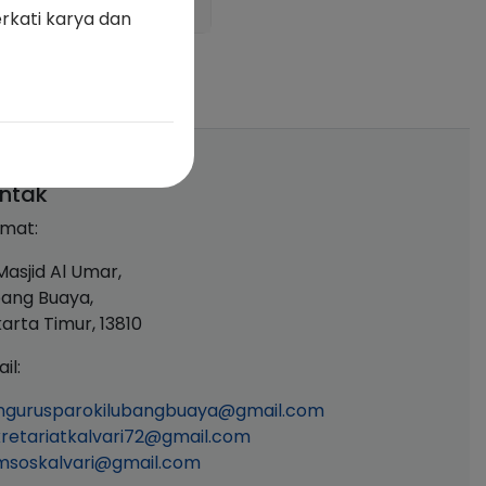
rkati karya dan
ntak
mat:
 Masjid Al Umar,
ang Buaya,
arta Timur, 13810
il:
ngurusparokilubangbuaya@gmail.com
retariatkalvari72@gmail.com
msoskalvari@gmail.com