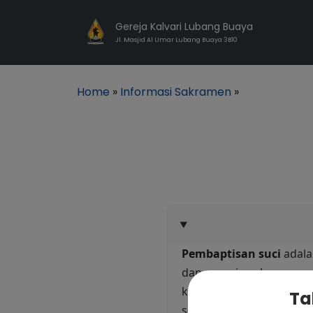
Gereja Kalvari Lubang Buaya
Jl. Masjid Al Umar Lubang Buaya 3B10
Home
»
Informasi Sakramen
»
Pembaptisan suci
adala
dan menuju sakramen-sak
kembali sebagai putra-pu
Ta
serta dalam perutusan-N