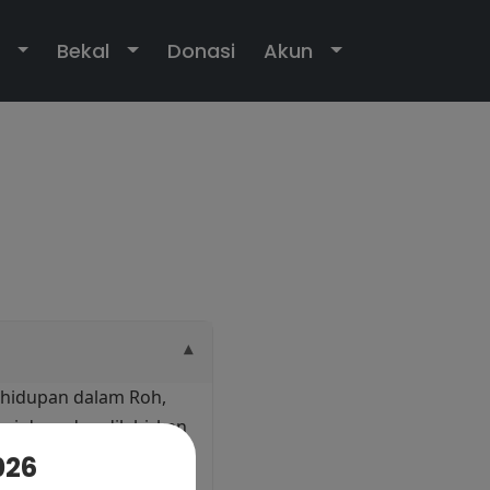
own
Toggle Dropdown
Toggle Dropdown
Toggle Dropdo
Bekal
Donasi
Akun
ehidupan dalam Roh,
ri dosa dan dilahirkan
am Gereja, dan ikut
026
ir dalam Sabda.