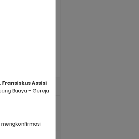
hidupan dalam Roh,
 itu, Ia memberi
ng.
 Fransiskus Assisi
ubang Buaya – Gereja
uaya
 mengkonfirmasi