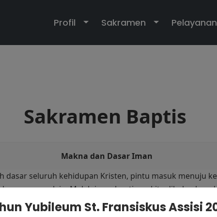
Toggle Dropdown
Toggle Dropd
Profil
Sakramen
Pelayanan
Sakramen Baptis
Makna dan Dasar Iman
h dasar seluruh kehidupan Kristen, pintu masuk menuju k
ramen yang lain. Melalui pembaptisan, kita dibebaskan da
tri Allah. Kita menjadi anggota Kristus, dimasukkan ke dal
hun Yubileum St. Fransiskus Assisi 2
ya. Pembaptisan adalah Sakramen kelahiran kembali oleh a