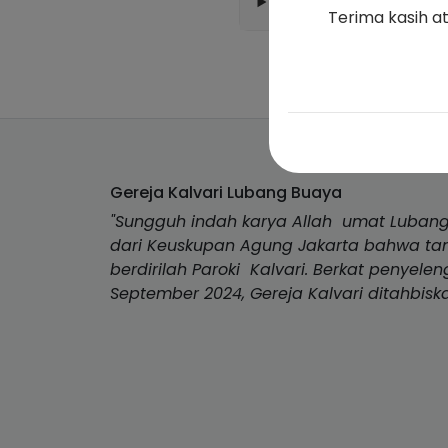
Terima kasih a
Gereja Kalvari Lubang Buaya
"Sungguh indah karya Allah umat Lubang
dari Keuskupan Agung Jakarta bahwa tang
berdirilah Paroki Kalvari. Berkat penyele
September 2024, Gereja Kalvari ditahbiska