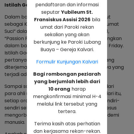
pendaftaran dan informasi
Istilah Good Friday
seputar
Yubileum St.
Dalam bahasa Jerman, Jumat Agung disebut
Fransiskus Assisi 2026
bila
sebagai Karfreitag atau Jumat kesedihan. Jumat
umat dari Paroki rekan
Suci” dalam bahasa Roman (
Viernes Santo
),
sekalian yang akan
“Passion Friday” dalam bahasa Rusia—“Sedangkan
berkunjung ke Paroki Lubang
dalam bahasa Inggris disebut sebagai Good Friday.
Buaya – Gereja Kalvari.
Istilah Good yang berarti baik ini sering jadi
pertanyaan banyak orang lantaran good yang
Formulir Kunjungan Kalvari
diterjemahkan sebagai baik, namun peristiwa yang
Bagi rombongan peziarah
terjadi adalah peristiwa sedih (tidak baik).
yang berjumlah lebih dari
Sampai saat ini masih banyak perdebatan dari
10 orang
harap
para ahli soal nama Good Friday. Terlepas dari itu,
mengkonfirmasi minimal H-4
setiap orang punya makna Jumat Agung sendiri-
melalui link tersebut yang
sendiri sebagai puncak iman Kristiani saat Yesus
tertera.
mengorbankan dirinya dengan mati di salib demi
manusia.
Terima kasih atas perhatian
dan kerjasama rekan-rekan.