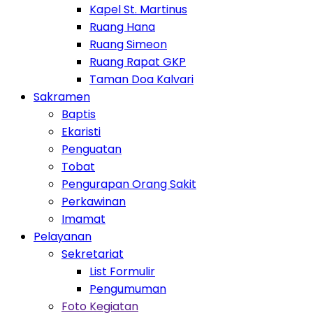
Kapel St. Martinus
Ruang Hana
Ruang Simeon
Ruang Rapat GKP
Taman Doa Kalvari
Toggle Dropdown
Sakramen
Baptis
Ekaristi
Penguatan
Tobat
Pengurapan Orang Sakit
Perkawinan
Imamat
Toggle Dropdown
Pelayanan
Toggle Dropdown
Sekretariat
List Formulir
Pengumuman
Toggle Dropdown
Foto Kegiatan