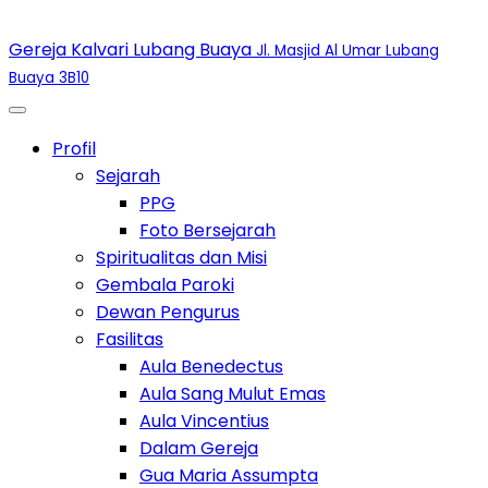
Gereja Kalvari Lubang Buaya
Jl. Masjid Al Umar Lubang
Buaya 3B10
Toggle Dropdown
Profil
Toggle Dropdown
Sejarah
PPG
Foto Bersejarah
Spiritualitas dan Misi
Gembala Paroki
Dewan Pengurus
Toggle Dropdown
Fasilitas
Aula Benedectus
Aula Sang Mulut Emas
Aula Vincentius
Dalam Gereja
Gua Maria Assumpta