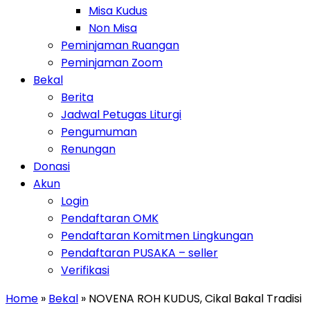
Misa Kudus
Non Misa
Peminjaman Ruangan
Peminjaman Zoom
Toggle Dropdown
Bekal
Berita
Jadwal Petugas Liturgi
Pengumuman
Renungan
Donasi
Toggle Dropdown
Akun
Login
Pendaftaran OMK
Pendaftaran Komitmen Lingkungan
Pendaftaran PUSAKA – seller
Verifikasi
Home
»
Bekal
» NOVENA ROH KUDUS, Cikal Bakal Tradisi