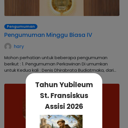
Pengumuman
Pengumuman Minggu Biasa IV
hary
Mohon perhatian untuk beberapa pengumuman
berikut : 1. Pengumuman Perkawinan Di umumkan
untuk Kedua kali : Denis Dhirabrata Budiatmaka, dari…
Tahun Yubileum
St. Fransiskus
Assisi 2026