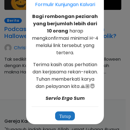
Formulir Kunjungan Kalvari
Bagi rombongan peziarah
Berita
yang berjumlah lebih dari
Podcast K-Talk : Benarkah Sejarah
10 orang
harap
Halloween Berasal dari Tradisi Katolik?
mengkonfirmasi minimal H-4
melalui link tersebut yang
Christina Andhika Setyanti
tertera.
Tak sedikit orang yang mengaitkan sejarah Halloween
Terima kasih atas perhatian
dengan Katolik, namun benarkah hal ini ? Apakah
dan kerjasama rekan-rekan.
makna Halloween menurut Katolik? Halloween…
Tuhan memberkati karya
dan pelayanan kita 🙏🏼😇
Servio Ergo Sum
Tutup
Gereja Kalvari Lubang Buaya
"Sungguh indah karya Allah umat Lubang Buaya