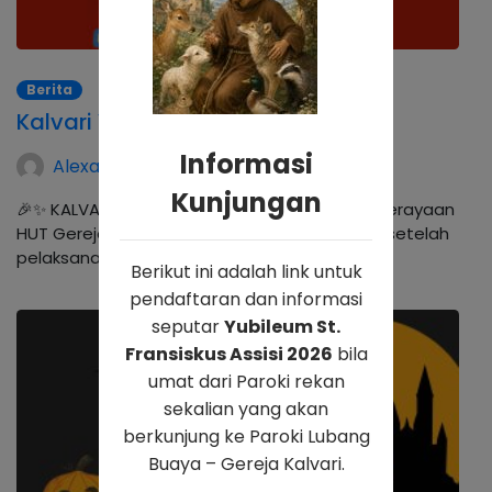
Berita
Kalvari Vaganza
Informasi
Alexander Hadwinning Arso
Kunjungan
🎉✨ KALVARI VAGANZA ✨🎉 Dalam rangkaian perayaan
HUT Gereja Kalvari ke-1 dan HUT Paroki ke-30, setelah
pelaksanaan lomba-lomba, mari kita…
Berikut ini adalah link untuk
pendaftaran dan informasi
seputar
Yubileum St.
Fransiskus Assisi 2026
bila
umat dari Paroki rekan
sekalian yang akan
berkunjung ke Paroki Lubang
Buaya – Gereja Kalvari.