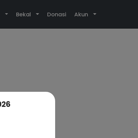
own
Toggle Dropdown
Toggle Dropdown
Toggle Dropdo
Bekal
Donasi
Akun
026