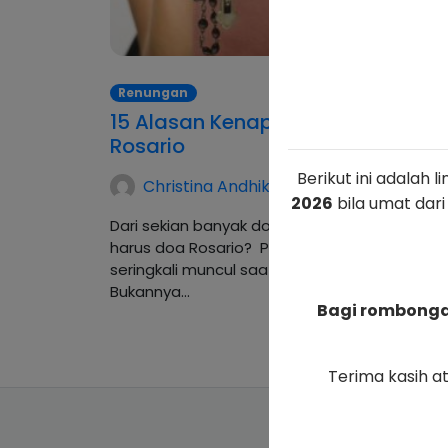
Renungan
15 Alasan Kenapa Harus Doa
Rosario
Berikut ini adalah 
Christina Andhika Setyanti
2026
bila umat dari
Dari sekian banyak doa orang Katolik kenapa
harus doa Rosario? Pertanyaan ini mungkin
seringkali muncul saat kamu sedang berdoa.
Bukannya…
Bagi rombongan
Terima kasih a