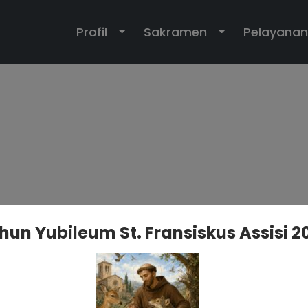
Toggle Dropdown
Toggle Dropd
Profil
Sakramen
Pelayanan
hun Yubileum St. Fransiskus Assisi 2