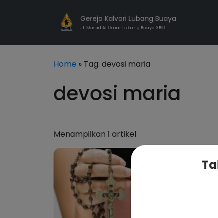
Gereja Kalvari Lubang Buaya
Jl. Masjid Al Umar Lubang Buaya 3B10
Home
» Tag:
devosi maria
devosi maria
Menampilkan 1 artikel
Ta