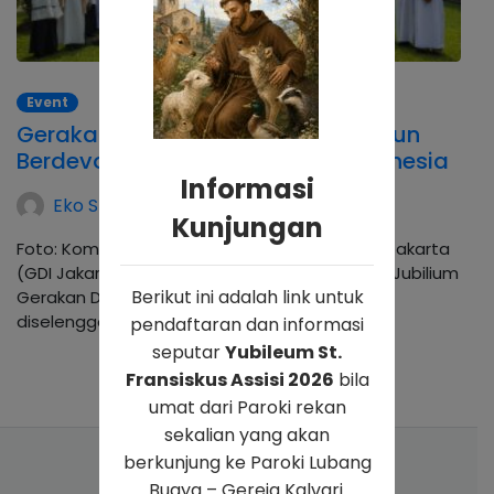
Event
Gerakan Doa Imakulata: Lima Tahun
Berdevosi untuk Perdamaian Indonesia
Informasi
Eko Sroyo
Kunjungan
Foto: Komsos Kalvari Gerakan Doa Imakulata Jakarta
(GDI Jakarta) menyelenggarakan Misa Syukur Jubilium
Berikut ini adalah link untuk
Gerakan Doa Imakulata. Misa ini juga
diselenggarakan…
pendaftaran dan informasi
seputar
Yubileum St.
Fransiskus Assisi 2026
bila
umat dari Paroki rekan
sekalian yang akan
berkunjung ke Paroki Lubang
Buaya – Gereja Kalvari.