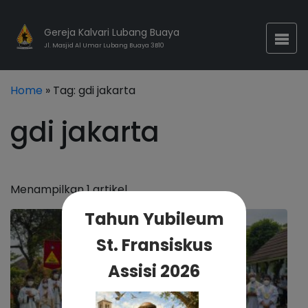
Gereja Kalvari Lubang Buaya
Jl. Masjid Al Umar Lubang Buaya 3B10
Home
» Tag:
gdi jakarta
gdi jakarta
Menampilkan 1 artikel
Tahun Yubileum
St. Fransiskus
Assisi 2026