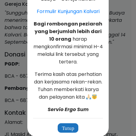
Gereja Kalvari Lubang Buaya
Formulir Kunjungan Kalvari
"Sungguh indah karya Allah umat Lubang Buaya
menerima dekrit dari Keuskupan Agung Jakarta
Bagi rombongan peziarah
bahwa tanggal 1 Juli 1995 berdirilah Paroki
yang berjumlah lebih dari
Kalvari. Berkat penyelenggaraan Allah tanggal 14
10 orang
harap
September 2024, Gereja Kalvari ditahbiskan."
mengkonfirmasi minimal H-4
Donasi & Kolekte
melalui link tersebut yang
tertera.
PGDP:
Terima kasih atas perhatian
BCA - 687 1077 999
dan kerjasama rekan-rekan.
Pembangunan & Pemeliharaan:
Tuhan memberkati karya
dan pelayanan kita
BCA – 687 1077 808
Servio Ergo Sum
Kontak
Alamat:
Tutup
Jl. Masjid Al Umar, Lubang Buaya, Jakarta Timur,