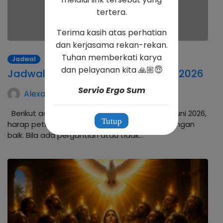
tertera.
Terima kasih atas perhatian
dan kerjasama rekan-rekan.
Tuhan memberkati karya
Jadwal
dan pelayanan kita 🙏🏼😇
Jadwal Petugas Liturgi Bulan Juni 2026
Servio Ergo Sum
Alexander Hadwinning Arso
Berikut adalah jadwal petugas Liturgi bulan Juni 2026,
Tutup
harap petugas dapat mempersiapkan diri dengan
baik. Bila ada pergantian atau tidak…