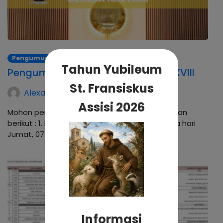
Pengumuman
Tahun Yubileum
Pengumuman Hari Minggu Biasa XVIII
St. Fransiskus
Alexander Hadwinning Arso
Assisi 2026
Mohon perhatian untuk beberapa pengumuman
berikut : 1. Misa Jumat Pertama Diadakan pada hari
Jumat, 07 Agustus 2026, Pukul 19.00…
Informasi