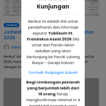
Kunjungan
Berikut ini adalah link untuk
Jadwal
pendaftaran dan informasi
Jadwal Petugas Liturgi Bulan Agustus
seputar
Yubileum St.
2026
Fransiskus Assisi 2026
bila
umat dari Paroki rekan
Alexander Hadwinning Arso
sekalian yang akan
Berikut adalah jadwal petugas Liturgi bulan Agustus
berkunjung ke Paroki Lubang
2026, harap petugas dapat mempersiapkan diri
Buaya – Gereja Kalvari.
dengan baik. Bila ada pergantian atau tidak…
Formulir Kunjungan Kalvari
Bagi rombongan peziarah
yang berjumlah lebih dari
10 orang
harap
mengkonfirmasi minimal H-4
melalui link tersebut yang