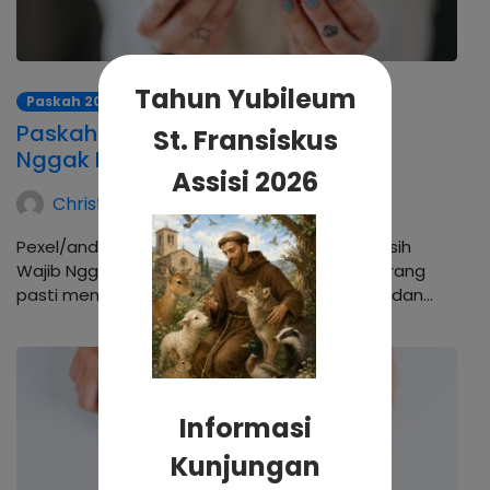
Tahun Yubileum
Paskah 2023
Paskah Sudah Lewat, Masih Wajib
St. Fransiskus
Nggak Puasa dan Pantang?
Assisi 2026
Christina Andhika Setyanti
Pexel/andres-ayrton Paskah Sudah Lewat, Masih
Wajib Nggak Puasa dan Pantang? Sebagian orang
pasti menjawab sudah tak perlu lagi pantang dan…
Informasi
Kunjungan