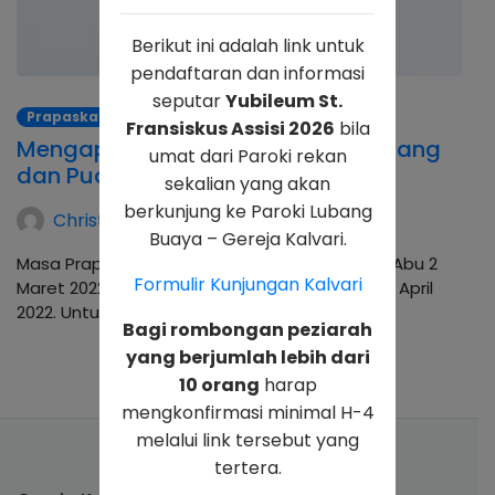
Berikut ini adalah link untuk
pendaftaran dan informasi
seputar
Yubileum St.
Prapaskah
Fransiskus Assisi 2026
bila
Mengapa Umat Katolik Wajib Pantang
umat dari Paroki rekan
dan Puasa di Masa PraPaskah?
sekalian yang akan
berkunjung ke Paroki Lubang
Christina Andhika Setyanti
Buaya – Gereja Kalvari.
Masa Prapaskah dimulai sejak Hari Raya Rabu Abu 2
Formulir Kunjungan Kalvari
Maret 2022 sampai Sabtu Suci pada Sabtu, 16 April
2022. Untuk…
Bagi rombongan peziarah
yang berjumlah lebih dari
10 orang
harap
mengkonfirmasi minimal H-4
melalui link tersebut yang
tertera.