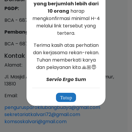
yang berjumlah lebih dari
PGDP:
10 orang
harap
mengkonfirmasi minimal H-4
BCA - 687 1077 999
melalui link tersebut yang
Pembangunan & Pemeliharaan:
tertera.
BCA – 687 1077 808
Terima kasih atas perhatian
dan kerjasama rekan-rekan.
Kontak
Tuhan memberkati karya
Alamat:
dan pelayanan kita 🙏🏼😇
Jl. Masjid Al Umar, Lubang Buaya, Jakarta Timur,
Servio Ergo Sum
13810
Email:
Tutup
pengurusparokilubangbuaya@gmail.com
sekretariatkalvari72@gmail.com
komsoskalvari@gmail.com