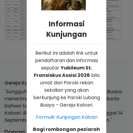
Informasi
Kunjungan
Berikut ini adalah link untuk
pendaftaran dan informasi
seputar
Yubileum St.
Fransiskus Assisi 2026
bila
umat dari Paroki rekan
Gereja Kalvari Lubang Buaya
sekalian yang akan
"Sungguh indah karya Allah umat Lubang Buaya
berkunjung ke Paroki Lubang
menerima dekrit dari Keuskupan Agung Jakarta
Buaya – Gereja Kalvari.
bahwa tanggal 1 Juli 1995 berdirilah Paroki
Kalvari. Berkat penyelenggaraan Allah tanggal 14
Formulir Kunjungan Kalvari
September 2024, Gereja Kalvari ditahbiskan."
Bagi rombongan peziarah
Donasi & Kolekte