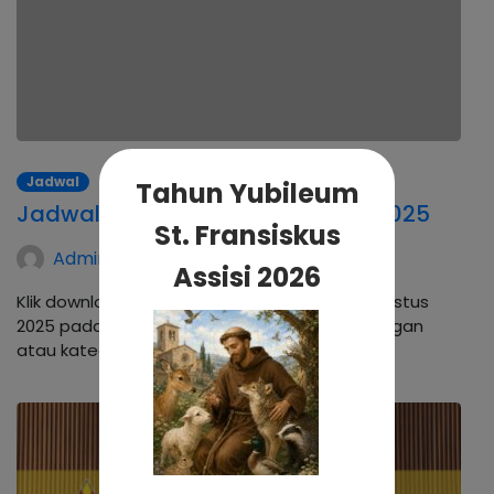
Jadwal
Tahun Yubileum
Jadwal Petugas Liturgi Agustus 2025
St. Fransiskus
Admin Kalvari
Assisi 2026
Klik download jadwal petugas liturgi bulan Agustus
2025 pada link dibawah ini. Harap setiap linkungan
atau kategorial yang bertugas dapat…