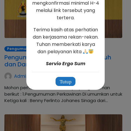
mengkonfirmasi minimal H-4
melalui link tersebut yang
tertera.
Terima kasih atas perhatian
dan kerjasama rekan-rekan.
Tuhan memberkati karya
Pengumuman
dan pelayanan kita
Pengumuman Misa Hari Raya Tubuh
dan Darah Kristus
Servio Ergo Sum
Admin Kalvari
Tutup
Mohon perhatian untuk beberapa pengumuman
berikut : 1.Pengumuman Perkawinan Di umumkan untuk
Ketiga kali : Benny Ferlinto Johanes Sinaga dari…