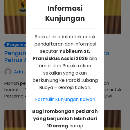
Informasi
Kunjungan
Berikut ini adalah link untuk
pendaftaran dan informasi
Pengumuman
seputar
Yubileum St.
Pengumuman Misa Hari Raya Santo
Fransiskus Assisi 2026
bila
Petrus & Santo Paulus
umat dari Paroki rekan
Admin Kalvari
sekalian yang akan
berkunjung ke Paroki Lubang
Mohon perhatian untuk beberapa pengumuman
Buaya – Gereja Kalvari.
berikut : 1.Pengumuman Perkawinan Di umumkan untuk
Pertama kali : Yulia Indriyani dengan Yosaphat Dwi…
Formulir Kunjungan Kalvari
Bagi rombongan peziarah
yang berjumlah lebih dari
10 orang
harap