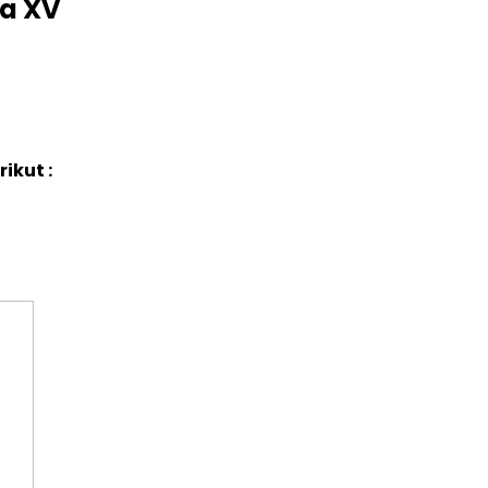
a XV
ikut :