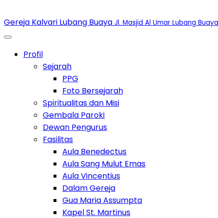
Gereja Kalvari Lubang Buaya
Jl. Masjid Al Umar Lubang Buaya
Toggle Dropdown
Profil
Toggle Dropdown
Sejarah
PPG
Foto Bersejarah
Spiritualitas dan Misi
Gembala Paroki
Dewan Pengurus
Toggle Dropdown
Fasilitas
Aula Benedectus
Aula Sang Mulut Emas
Aula Vincentius
Dalam Gereja
Gua Maria Assumpta
Kapel St. Martinus