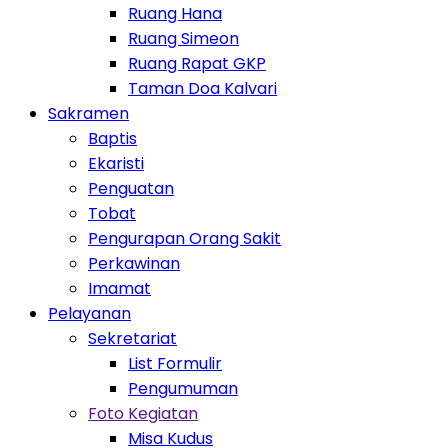
Ruang Hana
Ruang Simeon
Ruang Rapat GKP
Taman Doa Kalvari
Toggle Dropdown
Sakramen
Baptis
Ekaristi
Penguatan
Tobat
Pengurapan Orang Sakit
Perkawinan
Imamat
Toggle Dropdown
Pelayanan
Toggle Dropdown
Sekretariat
List Formulir
Pengumuman
Toggle Dropdown
Foto Kegiatan
Misa Kudus