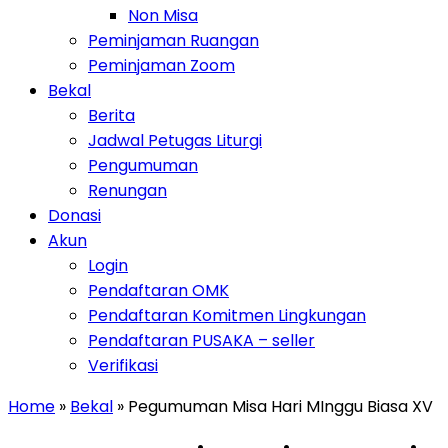
Non Misa
Peminjaman Ruangan
Peminjaman Zoom
Toggle Dropdown
Bekal
Berita
Jadwal Petugas Liturgi
Pengumuman
Renungan
Donasi
Toggle Dropdown
Akun
Login
Pendaftaran OMK
Pendaftaran Komitmen Lingkungan
Pendaftaran PUSAKA – seller
Verifikasi
Home
»
Bekal
» Pegumuman Misa Hari MInggu Biasa XV