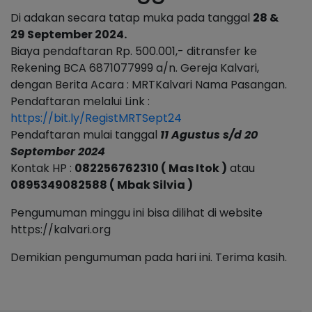
Di adakan secara tatap muka pada tanggal
28 &
29 September 2024.
Biaya pendaftaran Rp. 500.001,- ditransfer ke
Rekening BCA 6871077999 a/n. Gereja Kalvari,
dengan Berita Acara : MRTKalvari Nama Pasangan.
Pendaftaran melalui Link :
https://bit.ly/RegistMRTSept24
Pendaftaran mulai tanggal
11 Agustus s/d 20
September 2024
Kontak HP :
082256762310 ( Mas Itok )
atau
0895349082588 ( Mbak Silvia )
Pengumuman minggu ini bisa dilihat di website
https://kalvari.org
Demikian pengumuman pada hari ini. Terima kasih.