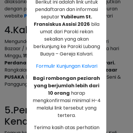
dilaksankan satu kali. Selanjutnya akan dilanjutkan
Berikut ini adalah link untuk
dengan pesta umat sera Bazaar dan Peluncuran
pendaftaran dan informasi
website
PUSAKA
sebagai wadah UMKM Kalvari
seputar
Yubileum St.
Fransiskus Assisi 2026
bila
4.Kalvari Festival
umat dari Paroki rekan
sekalian yang akan
Mengundang seluruh umat untuk menghadiri
berkunjung ke Paroki Lubang
Bazaar / Kalvari Festival yang diadakan pada hari
Buaya – Gereja Kalvari.
Minggu,
15 September 2024
, setelah
Misa
Perdana di Aula & Basement Gereja Kalvari.
Formulir Kunjungan Kalvari
Rangkaian Acara Kalvari Festival adalah
Bazaar
PUSAKA
(
Pusat Usaha Kalvari
), Pameran Seni &
Bagi rombongan peziarah
Panggung Pertunjukkan.
yang berjumlah lebih dari
10 orang
harap
mengkonfirmasi minimal H-4
5.Pengaturan Parkir
melalui link tersebut yang
tertera.
Kendaraan
Terima kasih atas perhatian
Semua kendaraan masuk lewat jalan pinggir Kali