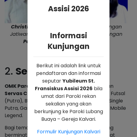
Assisi 2026
Christina Andhika Setyanti
dari Lingkungan
Jatiwaringin Swadaya – Santo Petrus dengan
Informasi
Patrick Peter Jacobs
dari Belanda
Kunjungan
Berikut ini adalah link untuk
2.
Servas Cup 2023
pendaftaran dan informasi
seputar
Yubileum St.
OMK Paroki Kampung Sawah
mengadakan
Fransiskus Assisi 2026
bila
Servas Cup 2023
dengan cabang olahraga Futsal
umat dari Paroki rekan
(Putra), Basket (Putra & Putri), Badminton (Single
sekalian yang akan
Putra, Ganda Putra, Ganda Campuran) dan Mobile
berkunjung ke Paroki Lubang
Legend.
Buaya – Gereja Kalvari.
Bagi teman-teman OMK semua wilayah yang
Formulir Kunjungan Kalvari
berminat mengikuti kompetisi tersebut dapat