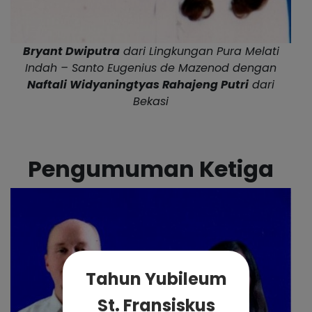
Bryant Dwiputra
dari Lingkungan Pura Melati
Indah – Santo Eugenius de Mazenod dengan
Naftali Widyaningtyas Rahajeng Putri
dari
Bekasi
Pengumuman Ketiga
Tahun Yubileum
St. Fransiskus