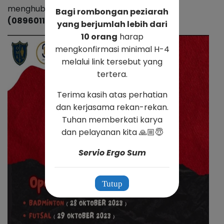
menghubungi
PIC Sie Kepemudaan : Rici
Bagi rombongan peziarah
(089601185087)
yang berjumlah lebih dari
10 orang
harap
mengkonfirmasi minimal H-4
melalui link tersebut yang
tertera.
Terima kasih atas perhatian
dan kerjasama rekan-rekan.
Tuhan memberkati karya
dan pelayanan kita 🙏🏼😇
Servio Ergo Sum
Tutup