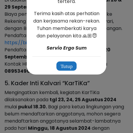
tertera.
29 September 2024.
Terima kasih atas perhatian
Biaya pendaftaran
Rp. 500.001,-
ditransfer ke
dan kerjasama rekan-rekan.
Rekening
BCA 6871077999
a/n. Gereja Kalvari,
Tuhan memberkati karya
dengan Berita Acara : MRTKalvari Nama Pasangan.
Pendaftaran melalui Link :
dan pelayanan kita 🙏🏼😇
https://bit.ly/RegistMRTSept24
Servio Ergo Sum
Pendaftaran mulai tanggal
11 Agustus s/d 20
September 2024
Kontak HP :
082256762310
( Mas Itok ) atau
Tutup
0895349082588
( Mbak Silvia )
5. Kader Inti Kalvari “KarTiKa”
Mengingatkan kembali, kegiatan KarTiKa
dilaksanakan pada
tgl 23, 24, 25 Agustus 2024
mulai
pukul 18.30.
Bagi para ketua lingkungan yang
belum mendaftarkan anggotanya, mohon segera
mendaftarkan anggotanya selambat-lambatnya
pada hari
Minggu, 18 Agustus 2024
dengan