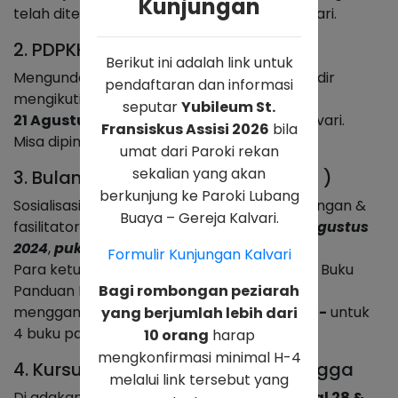
Kunjungan
telah ditetapkan dan berlaku di Gereja Kalvari.
2. PDPKK Kalvari
Berikut ini adalah link untuk
Mengundang bapak, ibu, saudara/i untuk hadir
pendaftaran dan informasi
mengikuti Misa Syukur pada hari Rabu,
seputar
Yubileum St.
21 Agustus 2024
,
pukul 19.30
, di Gereja Kalvari.
Fransiskus Assisi 2026
bila
Misa dipimpin RD Johan Ferdinand W.
umat dari Paroki rekan
sekalian yang akan
3. Bulan Kitab Suci Nasional ( BKSN )
berkunjung ke Paroki Lubang
Sosialisasi BKSN 2024 bagi para ketua lingkungan &
Buaya – Gereja Kalvari.
fasilitator diadakan pada hari
Minggu, 25 Agustus
2024
,
pukul 19.00, via ZOOM.
Formulir Kunjungan Kalvari
Para ketua lingkungan dimohon mengambil Buku
Bagi rombongan peziarah
Panduan BKSN di sekretariat Gereja dengan
mengganti biaya cetak sebesar
Rp. 20.000,-
untuk
yang berjumlah lebih dari
4 buku panduan.
10 orang
harap
mengkonfirmasi minimal H-4
4. Kursus Membangun Rumah Tangga
melalui link tersebut yang
Di adakan secara tatap muka pada
tanggal 28 &