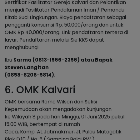
Sertifikat Fasilitator Gereja Kalvari dan Pelantikan
menjadi Fasilitator Pendalaman Iman / Pemandu
Kitab Suci Lingkungan. Biaya pendaftaran sebagai
pengganti konsumsi Rp. 50,000/orang dan untuk
OMK Rp 40,000/orang. Link pendaftaran tertera di
layar. Pendaftaran melalui Sie KKS dapat
menghubungi
Ibu
Sarma (0813-1566-2356) atau Bapak
Steven Langitan
(0858-8206-5814).
6. OMK Kalvari
OMK bersama Romo Wilson dan Seksi
Kepemudaan akan mengadakan kunjungan
ke Wilayah 8 pada hari Minggu, 01 Juni 2025 pukul
15.00 WIB, bertempat di rumah
Caca, Komp. AL Jatimakmur, Jl. Pulau Matagatik
Blok D.10 / No. 5 ( Samping Balai RW ).