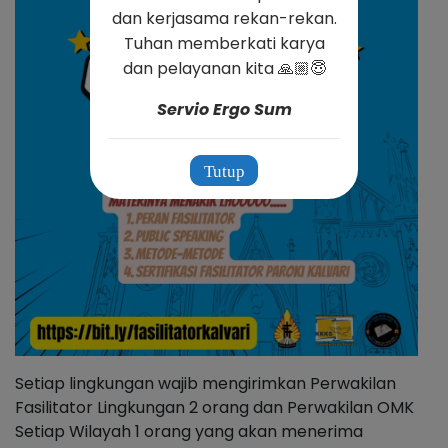
dan kerjasama rekan-rekan.
Tuhan memberkati karya
dan pelayanan kita 🙏🏼😇
Servio Ergo Sum
Tutup
Setiap lingkungan wajib mengirimkan Perwakilan
Fasilitator Lingkungan 2 orang dan Perwakilan OMK
Setiap Wilayah 1 orang yang akan menerima