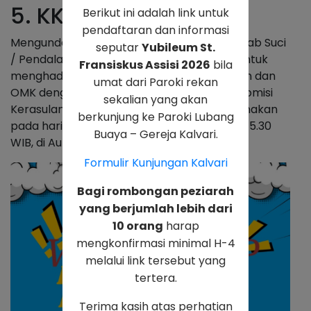
5. KKS Kalvari
Berikut ini adalah link untuk
pendaftaran dan informasi
Mengundang Para Fasilitator / Pemandu Kitab Suci
seputar
Yubileum St.
/ Pendalaman Iman Lingkungan dan OMK untuk
Fransiskus Assisi 2026
bila
menghadiri Workshop Fasilitator Lingkungan dan
umat dari Paroki rekan
OMK dengan narasumber / pengajar dari Komisi
sekalian yang akan
Kerasulan Kitab Suci KAJ yang akan dilaksanakan
berkunjung ke Paroki Lubang
pada hari Sabtu, 14 Juni 2025, pukul 08.00 – 15.30
Buaya – Gereja Kalvari.
WIB, di Aula Vincentius.
Formulir Kunjungan Kalvari
Bagi rombongan peziarah
yang berjumlah lebih dari
10 orang
harap
mengkonfirmasi minimal H-4
melalui link tersebut yang
tertera.
Terima kasih atas perhatian