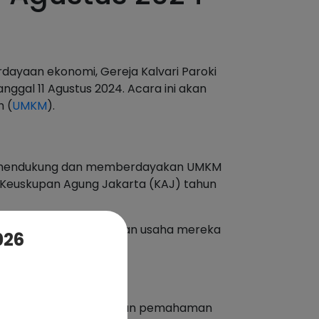
rdayaan ekonomi, Gereja Kalvari Paroki
nggal 11 Agustus 2024. Acara ini akan
h (
UMKM
).
tuk mendukung dan memberdayakan UMKM
s) Keuskupan Agung Jakarta (KAJ) tahun
gan dalam mengembangkan usaha mereka
026
iliki UMKM dan memberikan pemahaman