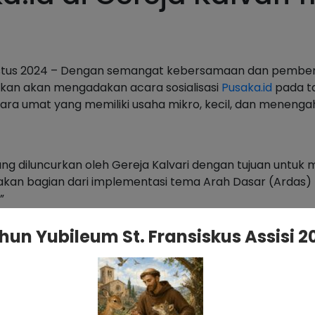
1 Agustus 2024 – Dengan semangat kebersamaan dan pembe
n akan mengadakan acara sosialisasi
Pusaka.id
pada ta
h para umat yang memiliki usaha mikro, kecil, dan menenga
ang diluncurkan oleh Gereja Kalvari dengan tujuan un
merupakan bagian dari implementasi tema Arah Dasar (Arda
”
an mendapatkan akses pasar yang lebih luas dan dukun
hun Yubileum St. Fransiskus Assisi 2
emperkenalkan platform ini kepada para umat yang mem