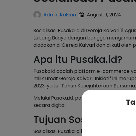
Admin Kalvari
August 9, 2024
Sosialisasi Pusaka.id di Gereja Kalvari 1
Lubang Buaya dengan bangga mengumumka
diadakan di Gereja Kalvari dan diikuti ole
Apa itu Pusaka.id?
Pusaka.id adalah platform e-commerce y
milik umat Geraja Kalvari. Inisiatif ini 
2023, yaitu “Tahun Kesejahteraan Bersama.
Melalui Pusaka.id, para pelaku UMKM ak
Ta
secara digital.
Tujuan Sosialisasi
Sosialisasi Pusaka.id bertujuan untuk m