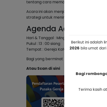
tentang cara memanfaatkannya untuk me
Acara ini akan menjadi kesempatan bagi p
strategi untuk meningkatkan visibilitas pr
Agenda Acara
Hari & Tanggal : Minggu, 11 Agustus 2024
Berikut ini adalah 
Pukul : 13 : 00 siang
2026
bila umat dari
Tempat : Gereja Kalvari
Bagi yang berminat mohon untuk mendaftark
Atau Scan di sini
Bagi rombongan
Terima kasih a