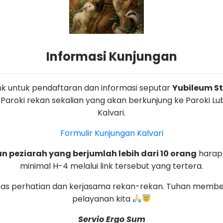
ningkatkan usaha mereka.
ara pelaku UMKM untuk belajar tentang pemasaran digita
oduk dan jasa mereka.
Informasi Kunjungan
link untuk pendaftaran dan informasi seputar
Yubileum St.
 Paroki rekan sekalian yang akan berkunjung ke Paroki L
Kalvari.
an melalui link berikut ini
https://forms.office.com/r
Formulir Kunjungan Kalvari
 peziarah yang berjumlah lebih dari 10 orang
harap
minimal H-4 melalui link tersebut yang tertera.
tas perhatian dan kerjasama rekan-rekan. Tuhan membe
pelayanan kita
Servio Ergo Sum