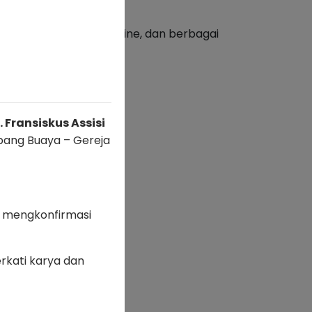
l, manajemen toko online, dan berbagai
 Fransiskus Assisi
ubang Buaya – Gereja
/TsntwL9WN9
.
 mengkonfirmasi
rkati karya dan