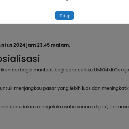
Tutup
ustus 2024 jam 23.45 malam.
sialisasi
rikan berbagai manfaat bagi para pelaku UMKM di Gereja K
tuk menjangkau pasar yang lebih luas dan meningkatka
l
n baru dalam mengelola usaha secara digital, termasu