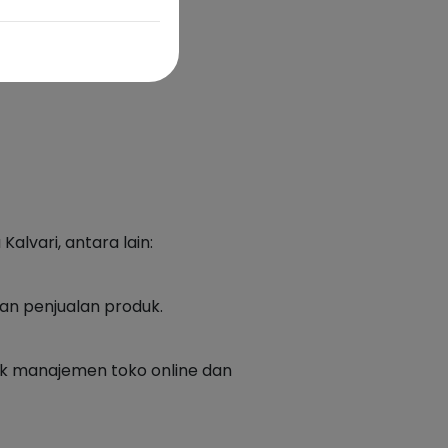
alvari, antara lain:
n penjualan produk.
k manajemen toko online dan