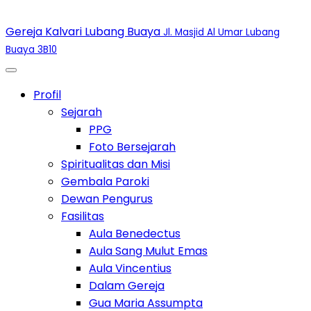
Gereja Kalvari Lubang Buaya
Jl. Masjid Al Umar Lubang
Buaya 3B10
Toggle Dropdown
Profil
Toggle Dropdown
Sejarah
PPG
Foto Bersejarah
Spiritualitas dan Misi
Gembala Paroki
Dewan Pengurus
Toggle Dropdown
Fasilitas
Aula Benedectus
Aula Sang Mulut Emas
Aula Vincentius
Dalam Gereja
Gua Maria Assumpta