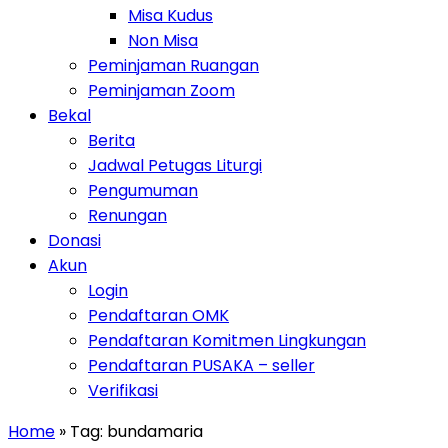
Misa Kudus
Non Misa
Peminjaman Ruangan
Peminjaman Zoom
Toggle Dropdown
Bekal
Berita
Jadwal Petugas Liturgi
Pengumuman
Renungan
Donasi
Toggle Dropdown
Akun
Login
Pendaftaran OMK
Pendaftaran Komitmen Lingkungan
Pendaftaran PUSAKA – seller
Verifikasi
Home
» Tag:
bundamaria