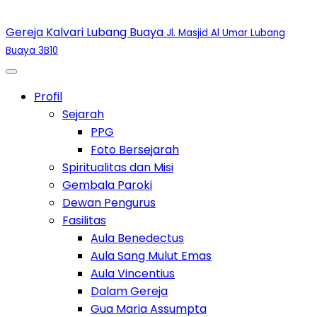
Gereja Kalvari Lubang Buaya
Jl. Masjid Al Umar Lubang
Buaya 3B10
Toggle Dropdown
Profil
Toggle Dropdown
Sejarah
PPG
Foto Bersejarah
Spiritualitas dan Misi
Gembala Paroki
Dewan Pengurus
Toggle Dropdown
Fasilitas
Aula Benedectus
Aula Sang Mulut Emas
Aula Vincentius
Dalam Gereja
Gua Maria Assumpta