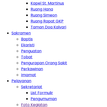
Kapel St. Martinus
Ruang Hana
Ruang Simeon
Ruang Rapat GKP
Taman Doa Kalvari
Toggle Dropdown
Sakramen
Baptis
Ekaristi
Penguatan
Tobat
Pengurapan Orang Sakit
Perkawinan
Imamat
Toggle Dropdown
Pelayanan
Toggle Dropdown
Sekretariat
List Formulir
Pengumuman
Toggle Dropdown
Foto Kegiatan