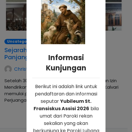
Uncategorized
Sejarah Paroki Kalvari: Perjalanan
Informasi
Panjang menuju Kalvari Baru
Kunjungan
Christina Andhika Setyanti
Setelah 30 tahun berjuang untuk mendapatkan Izin
Berikut ini adalah link untuk
Mendirikan Bangunan (IMB), tahun 2022 Paroki Kalvari
memulai pembangunan gedung gerejanya.
pendaftaran dan informasi
Perjuangan 30…
seputar
Yubileum St.
Fransiskus Assisi 2026
bila
umat dari Paroki rekan
sekalian yang akan
berkunjung ke Paroki Lubang