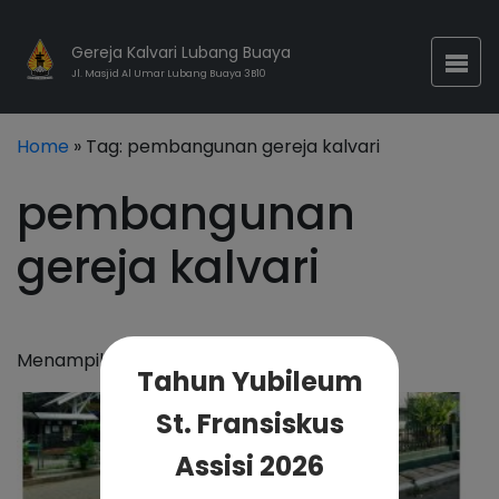
Gereja Kalvari Lubang Buaya
Jl. Masjid Al Umar Lubang Buaya 3B10
Home
» Tag:
pembangunan gereja kalvari
pembangunan
gereja kalvari
Menampilkan 1 artikel
Tahun Yubileum
St. Fransiskus
Assisi 2026