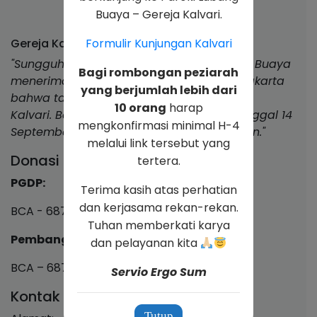
Buaya – Gereja Kalvari.
Gereja Kalvari Lubang Buaya
Formulir Kunjungan Kalvari
"Sungguh indah karya Allah umat Lubang Buaya
Bagi rombongan peziarah
menerima dekrit dari Keuskupan Agung Jakarta
yang berjumlah lebih dari
bahwa tanggal 1 Juli 1995 berdirilah Paroki
10 orang
harap
Kalvari. Berkat penyelenggaraan Allah tanggal 14
mengkonfirmasi minimal H-4
September 2024, Gereja Kalvari ditahbiskan."
melalui link tersebut yang
Donasi & Kolekte
tertera.
PGDP:
Terima kasih atas perhatian
dan kerjasama rekan-rekan.
BCA - 687 1077 999
Tuhan memberkati karya
Pembangunan & Pemeliharaan:
dan pelayanan kita
BCA – 687 1077 808
Servio Ergo Sum
Kontak
Tutup