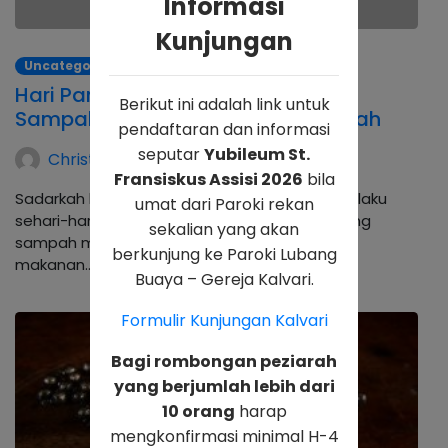
Informasi
Kunjungan
Uncategorized
Hari Pangan Sedunia: Yuk Kurangi
Berikut ini adalah link untuk
Sampah Makanan Mulai dari Rumah
pendaftaran dan informasi
seputar
Yubileum St.
Christina Andhika Setyani
Fransiskus Assisi 2026
bila
Sadarkah kamu kalau ternyata masih ada perilaku
umat dari Paroki rekan
sehari-hari yang tak disadari bisa menyumbang
sekalian yang akan
sampah makanan? Yuk mulai kurangi sampah
berkunjung ke Paroki Lubang
makanan…
Buaya – Gereja Kalvari.
Formulir Kunjungan Kalvari
Bagi rombongan peziarah
yang berjumlah lebih dari
10 orang
harap
mengkonfirmasi minimal H-4