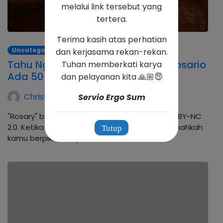
melalui link tersebut yang
tertera.
Terima kasih atas perhatian
Uncategorized
dan kerjasama rekan-rekan.
Tahu Nggak Sih, Kenapa Kalung Rosario
Tuhan memberkati karya
Ada 50 Butir ?
dan pelayanan kita 🙏🏼😇
Christina Andhika Setyanti
Servio Ergo Sum
"Rosary" by Lawrence OP is licensed under CC BY-NC
2.0. Ketika melihat untaian kalung Rosario, pernahkah
Tutup
kamu berpikir kenapa harus doa rosario ?…