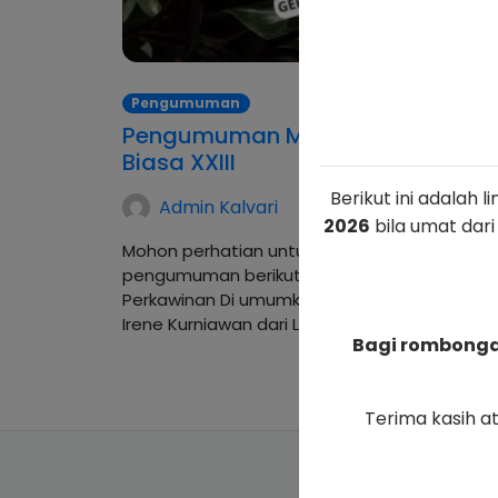
Pengumuman
Pengumuman Misa Hari Minggu
Biasa XXIII
Berikut ini adalah 
Admin Kalvari
2026
bila umat dari
Mohon perhatian untuk beberapa
pengumuman berikut : 1.Pengumuman
Perkawinan Di umumkan untuk Ketiga kali :
Irene Kurniawan dari Lingkungan Taman…
Bagi rombongan
Terima kasih a