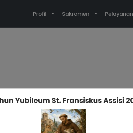
Toggle Dropdown
Toggle Dropd
Profil
Sakramen
Pelayanan
hun Yubileum St. Fransiskus Assisi 2