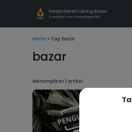
Gereja Kalvari Lubang Buaya
Jl. Masjid Al Umar Lubang Buaya 3B10
Home
» Tag:
bazar
bazar
Menampilkan 1 artikel
Ta