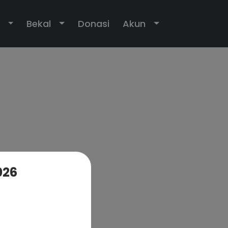
own
Toggle Dropdown
Toggle Dropdown
Toggle Dropdo
Bekal
Donasi
Akun
026