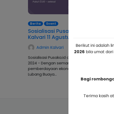
Berita
Event
Sosialisasi Pusaka.id di Gereja
Kalvari 11 Agustus 2024
Berikut ini adalah 
Admin Kalvari
2026
bila umat dari
Sosialisasi Pusaka.id di Gereja Kalvari 11 Agust
2024 - Dengan semangat kebersamaan dan
pemberdayaan ekonomi, Gereja Kalvari Parok
Lubang Buaya…
Bagi rombongan
Terima kasih a