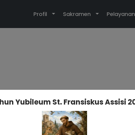
Toggle Dropdown
Toggle Dropd
Profil
Sakramen
Pelayanan
hun Yubileum St. Fransiskus Assisi 2