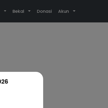
own
Toggle Dropdown
Toggle Dropdown
Toggle Dropdo
Bekal
Donasi
Akun
026