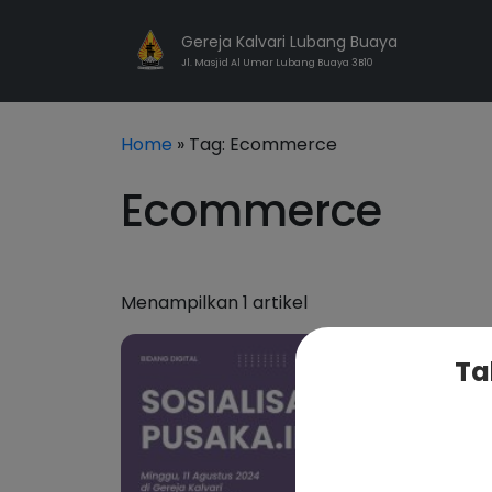
Gereja Kalvari Lubang Buaya
Jl. Masjid Al Umar Lubang Buaya 3B10
Home
» Tag:
Ecommerce
Ecommerce
Menampilkan 1 artikel
Ta