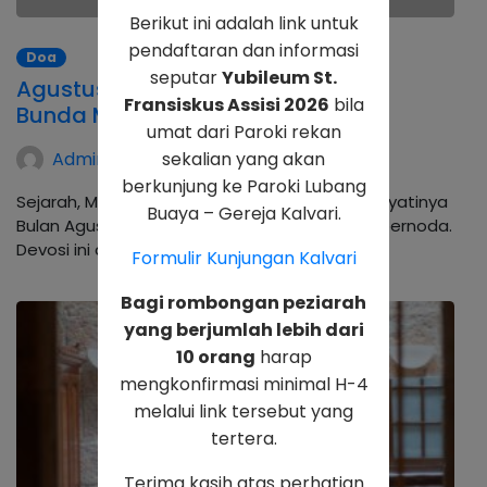
Berikut ini adalah link untuk
pendaftaran dan informasi
Doa
seputar
Yubileum St.
Agustus, Bulan Devosi Katolik Hati
Fransiskus Assisi 2026
bila
Bunda Maria Tak Bernoda
umat dari Paroki rekan
Admin Kalvari
sekalian yang akan
berkunjung ke Paroki Lubang
Sejarah, Makna, dan Bagaimana cara menghayatinya
Buaya – Gereja Kalvari.
Bulan Agustus adalah Bulan Devosi Maria tak bernoda.
Devosi ini diberikan kepada Bunda Maria…
Formulir Kunjungan Kalvari
Bagi rombongan peziarah
yang berjumlah lebih dari
10 orang
harap
mengkonfirmasi minimal H-4
melalui link tersebut yang
tertera.
Terima kasih atas perhatian