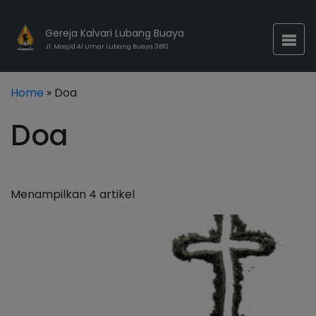
Gereja Kalvari Lubang Buaya
Jl. Masjid Al Umar Lubang Buaya 3B10
Home
» Doa
Doa
Menampilkan 4 artikel